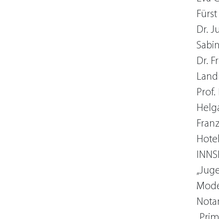
Fürst
Dr. J
Sabin
Dr. F
Land
Prof.
Helga
Franz
Hotel
INNS
„Juge
Mode
Notar
„Prim