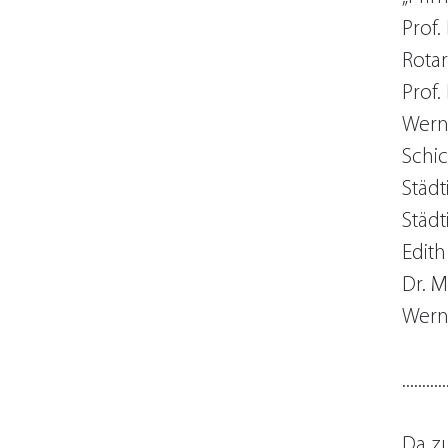
Prof.
Rotar
Prof.
Werne
Schic
Städ
Städ
Edith
Dr. M
Werne
...........
Da zu