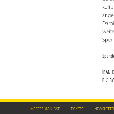
kultu
ange
Dami
weite
Spen
Spende
IBAN: 
BIC: 
IMPRESSUM & DSE
TICKETS
NEWSLETTE