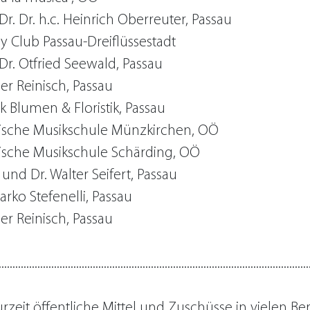
 Dr. Dr. h.c. Heinrich Oberreuter, Passau
y Club Passau-Dreiflüssestadt
 Dr. Otfried Seewald, Passau
r Reinisch, Passau
k Blumen & Floristik, Passau
tische Musikschule Münzkirchen, OÖ
tische Musikschule Schärding, OÖ
 und Dr. Walter Seifert, Passau
arko Stefenelli, Passau
r Reinisch, Passau
................................................................................................................
rzeit öffentliche Mittel und Zuschüsse in vielen B