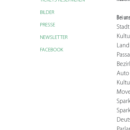
TICKETS RESERVIEREN
BILDER
Bei un
PRESSE
Stadt
Kult
NEWSLETTER
Land
FACEBOOK
Passa
Bezir
Auto
Kultu
Move
Spar
Spark
Deuts
Parla