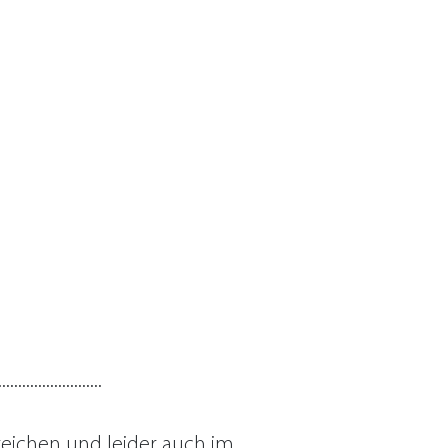
..........................
ereichen und leider auch im